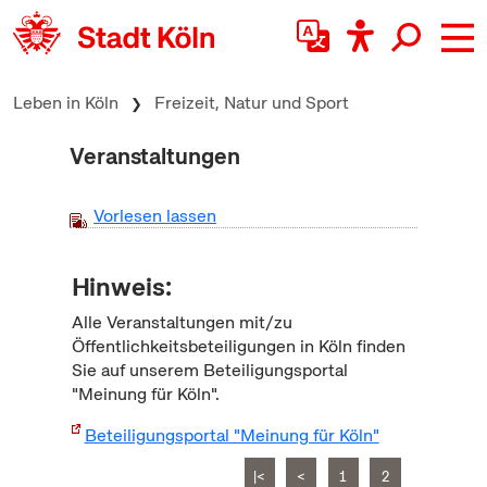
zum Inhalt springen
Leben in Köln
Freizeit, Natur und Sport
Veranstaltungen
Vorlesen lassen
Hinweis:
Alle Veranstaltungen mit/zu
Öffentlichkeitsbeteiligungen in Köln finden
Sie auf unserem Beteiligungsportal
"Meinung für Köln".
Beteiligungsportal "Meinung für Köln"
|<
<
1
2