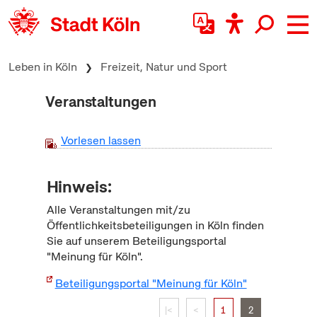
zum Inhalt springen
Leben in Köln
Freizeit, Natur und Sport
Veranstaltungen
Vorlesen lassen
Hinweis:
Alle Veranstaltungen mit/zu
Öffentlichkeitsbeteiligungen in Köln finden
Sie auf unserem Beteiligungsportal
"Meinung für Köln".
Beteiligungsportal "Meinung für Köln"
|<
<
1
2