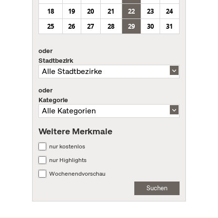
18
19
20
21
22
23
24
25
26
27
28
29
30
31
oder
Stadtbezirk
oder
Kategorie
Weitere Merkmale
nur kostenlos
nur Highlights
Wochenendvorschau
Suchen