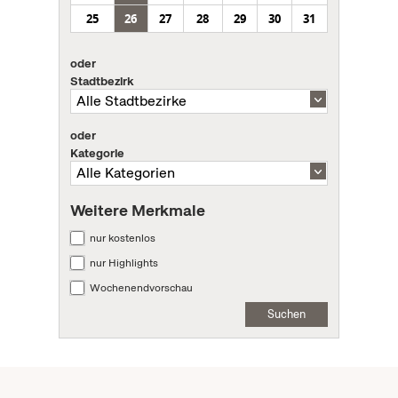
25
26
27
28
29
30
31
oder
Stadtbezirk
oder
Kategorie
Weitere Merkmale
nur kostenlos
nur Highlights
Wochenendvorschau
Suchen