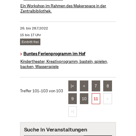
Ein Workshop im Rahmen des Makerspace in der
Zentralbibliothek.
26.
bis
28.7.2022
15 bis 17 Uhr
Eintritt frei
Buntes Ferienprogramm im Hof
Kindertheater, Kreativprogramm, basteln, spielen,
backen, Wasserspiele
|<
<
7
8
Treffer 101–103 von 103
9
10
11
>
>|
Suche in Veranstaltungen