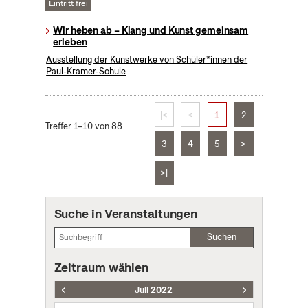
Eintritt frei
Wir heben ab – Klang und Kunst gemeinsam
erleben
Ausstellung der Kunstwerke von Schüler*innen der
Paul-Kramer-Schule
|<
<
1
2
Treffer 1–10 von 88
3
4
5
>
>|
Suche in Veranstaltungen
Suchen
Zeitraum wählen
Juli 2022