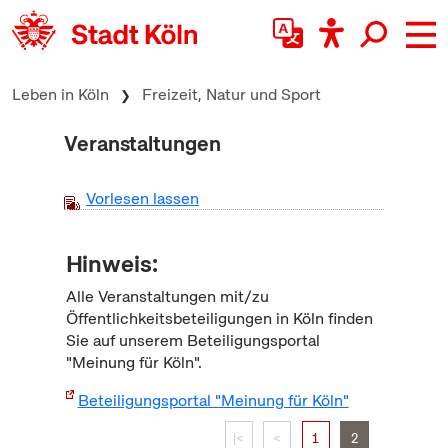
zum Inhalt springen
Leben in Köln
Freizeit, Natur und Sport
Veranstaltungen
Vorlesen lassen
Hinweis:
Alle Veranstaltungen mit/zu
Öffentlichkeitsbeteiligungen in Köln finden
Sie auf unserem Beteiligungsportal
"Meinung für Köln".
Beteiligungsportal "Meinung für Köln"
|<
<
1
2