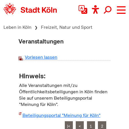
zum Inhalt springen
Leben in Köln
Freizeit, Natur und Sport
Veranstaltungen
Vorlesen lassen
Hinweis:
Alle Veranstaltungen mit/zu
Öffentlichkeitsbeteiligungen in Köln finden
Sie auf unserem Beteiligungsportal
"Meinung für Köln".
Beteiligungsportal "Meinung für Köln"
|<
<
1
2