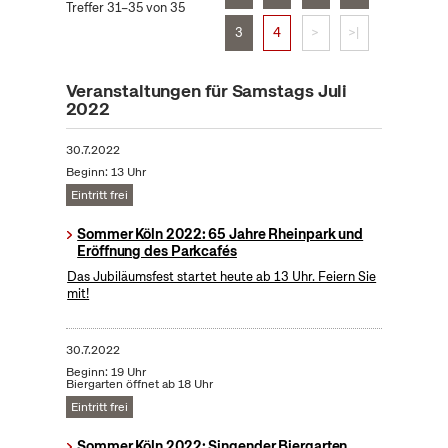
Treffer 31–35 von 35
3
4
>
>|
Veranstaltungen für Samstags Juli
2022
30.7.2022
Beginn: 13 Uhr
Eintritt frei
Sommer Köln 2022: 65 Jahre Rheinpark und
Eröffnung des Parkcafés
Das Jubiläumsfest startet heute ab 13 Uhr. Feiern Sie
mit!
30.7.2022
Beginn: 19 Uhr
Biergarten öffnet ab 18 Uhr
Eintritt frei
Sommer Köln 2022: Singender Biergarten