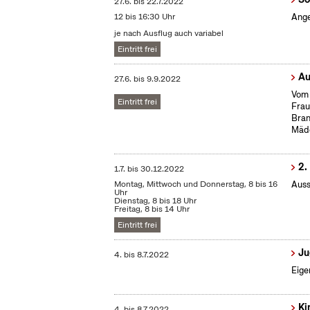
27.6.
bis
22.7.2022
12 bis 16:30 Uhr
Ange
je nach Ausflug auch variabel
Eintritt frei
Au
27.6.
bis
9.9.2022
Vom 
Eintritt frei
Frau
Bran
Mäd
2.
1.7.
bis
30.12.2022
Montag, Mittwoch und Donnerstag, 8 bis 16
Auss
Uhr
Dienstag, 8 bis 18 Uhr
Freitag, 8 bis 14 Uhr
Eintritt frei
Ju
4.
bis
8.7.2022
Eige
Ki
4.
bis
8.7.2022