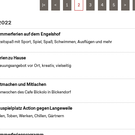
|<
<
1
2
3
4
5
>
 2022
mmerferien auf dem Engelshof
zeitspaß mit Sport, Spiel, Spaß, Schwimmen, Ausflügen und mehr
rien zu Hause
euungsangebot vor Ort, kreativ, vielseitig
tmachen und Mitlachen
enwochen des Cafe Bickolo in Bickendorf
uspielplatz Action gegen Langeweile
len, Toben, Werken, Chillen, Gärtnern
mmerferienprogramm