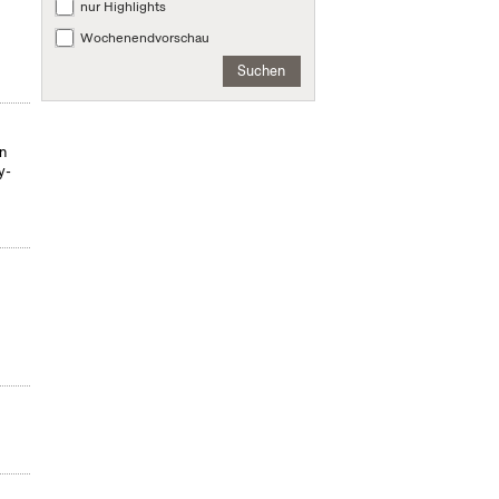
nur Highlights
Wochenendvorschau
Suchen
on
y-