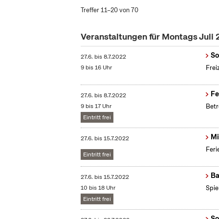
Treffer 11–20 von 70
Veranstaltungen für Montags Juli
So
27.6.
bis
8.7.2022
9 bis 16 Uhr
Frei
Fe
27.6.
bis
8.7.2022
9 bis 17 Uhr
Betr
Eintritt frei
Mi
27.6.
bis
15.7.2022
Feri
Eintritt frei
Ba
27.6.
bis
15.7.2022
10 bis 18 Uhr
Spie
Eintritt frei
So