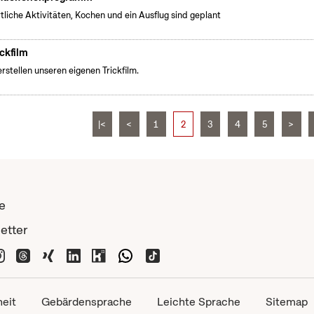
tliche Aktivitäten, Kochen und ein Ausflug sind geplant
ickfilm
erstellen unseren eigenen Trickfilm.
|<
<
1
2
3
4
5
>
e
etter
heit
Gebärdensprache
Leichte Sprache
Sitemap