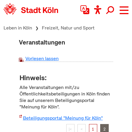
zum Inhalt springen
Leben in Köln
Freizeit, Natur und Sport
Veranstaltungen
Vorlesen lassen
Hinweis:
Alle Veranstaltungen mit/zu
Öffentlichkeitsbeteiligungen in Köln finden
Sie auf unserem Beteiligungsportal
"Meinung für Köln".
Beteiligungsportal "Meinung für Köln"
|<
<
1
2