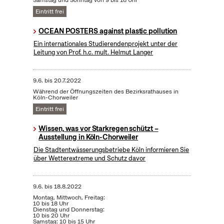
Samstag und Sonntag von 9 bis 18 Uhr
Eintritt frei
OCEAN POSTERS against plastic pollution
Ein internationales Studierendenprojekt unter der
Leitung von Prof. h.c. mult. Helmut Langer
9.6.
bis
20.7.2022
Während der Öffnungszeiten des Bezirksrathauses in
Köln-Chorweiler
Eintritt frei
Wissen, was vor Starkregen schützt –
Ausstellung in Köln-Chorweiler
Die Stadtentwässerungsbetriebe Köln informieren Sie
über Wetterextreme und Schutz davor
9.6.
bis
18.8.2022
Montag, Mittwoch, Freitag:
10 bis 18 Uhr
Dienstag und Donnerstag:
10 bis 20 Uhr
Samstag: 10 bis 15 Uhr