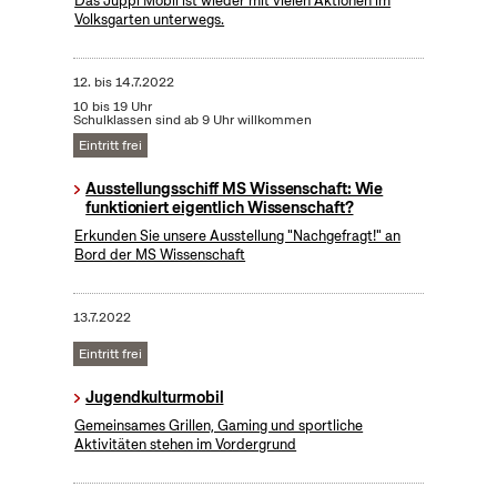
Das Juppi Mobil ist wieder mit vielen Aktionen im
Volksgarten unterwegs.
12.
bis
14.7.2022
10 bis 19 Uhr
Schulklassen sind ab 9 Uhr willkommen
Eintritt frei
Ausstellungsschiff MS Wissenschaft: Wie
funktioniert eigentlich Wissenschaft?
Erkunden Sie unsere Ausstellung "Nachgefragt!" an
Bord der MS Wissenschaft
13.7.2022
Eintritt frei
Jugendkulturmobil
Gemeinsames Grillen, Gaming und sportliche
Aktivitäten stehen im Vordergrund