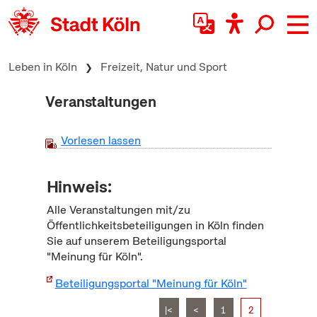
zum Inhalt springen
Leben in Köln
Freizeit, Natur und Sport
Veranstaltungen
Vorlesen lassen
Hinweis:
Alle Veranstaltungen mit/zu
Öffentlichkeitsbeteiligungen in Köln finden
Sie auf unserem Beteiligungsportal
"Meinung für Köln".
Beteiligungsportal "Meinung für Köln"
|<
<
1
2