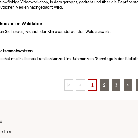
einwöchige Videoworkshop, in dem gerappt, gedreht und über die Repräsenta
eutschen Medien nachgedacht wird.
kursion im Waldlabor
en Sie heraus, wie sich der Klimawandel auf den Wald auswirkt
atzenschwatzen
höchst musikalisches Familienkonzert im Rahmen von "Sonntags in der Biblioth
|<
<
1
2
3
>
e
etter