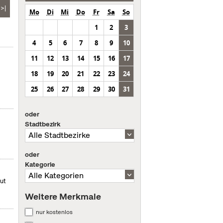
>|
Mo
Di
Mi
Do
Fr
Sa
So
1
2
3
4
5
6
7
8
9
10
11
12
13
14
15
16
17
18
19
20
21
22
23
24
25
26
27
28
29
30
31
oder
Stadtbezirk
oder
Kategorie
mut
Weitere Merkmale
nur kostenlos