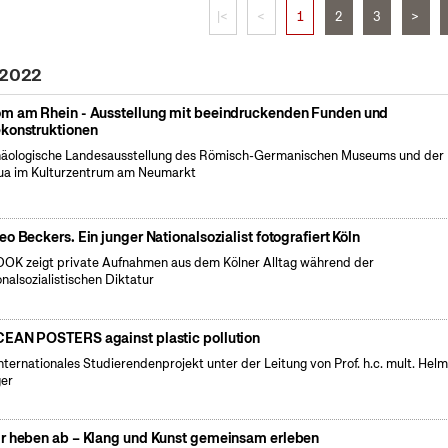
|<
<
1
2
3
>
 2022
m am Rhein - Ausstellung mit beeindruckenden Funden und
konstruktionen
äologische Landesausstellung des Römisch-Germanischen Museums und der
a im Kulturzentrum am Neumarkt
eo Beckers. Ein junger Nationalsozialist fotografiert Köln
OK zeigt private Aufnahmen aus dem Kölner Alltag während der
onalsozialistischen Diktatur
EAN POSTERS against plastic pollution
internationales Studierendenprojekt unter der Leitung von Prof. h.c. mult. Hel
er
r heben ab – Klang und Kunst gemeinsam erleben