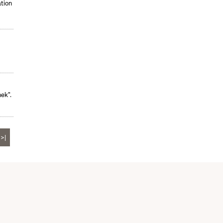
tion
ek".
>|