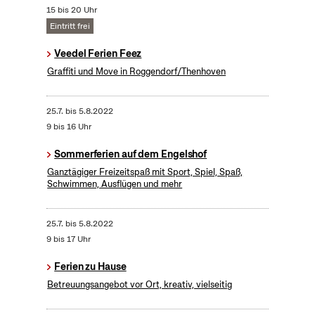
15 bis 20 Uhr
Eintritt frei
Veedel Ferien Feez
Graffiti und Move in Roggendorf/Thenhoven
25.7.
bis
5.8.2022
9 bis 16 Uhr
Sommerferien auf dem Engelshof
Ganztägiger Freizeitspaß mit Sport, Spiel, Spaß,
Schwimmen, Ausflügen und mehr
25.7.
bis
5.8.2022
9 bis 17 Uhr
Ferien zu Hause
Betreuungsangebot vor Ort, kreativ, vielseitig