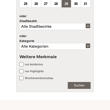
25
26
27
28
29
30
31
oder
Stadtbezirk
oder
Kategorie
Weitere Merkmale
nur kostenlos
nur Highlights
Wochenendvorschau
Suchen