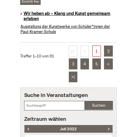
Eintritt frei
Wir heben ab – Klang und Kunst gemeinsam
erleben
Ausstellung der Kunstwerke von Schüler*innen der
Paul-Kramer-Schule
|<
<
1
2
Treffer 1–10 von 91
3
4
5
>
>|
Suche in Veranstaltungen
Suchen
Zeitraum wählen
Juli 2022