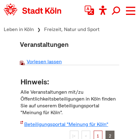
zum Inhalt springen
Leben in Köln
Freizeit, Natur und Sport
Veranstaltungen
Vorlesen lassen
Hinweis:
Alle Veranstaltungen mit/zu
Öffentlichkeitsbeteiligungen in Köln finden
Sie auf unserem Beteiligungsportal
"Meinung für Köln".
Beteiligungsportal "Meinung für Köln"
|<
<
1
2