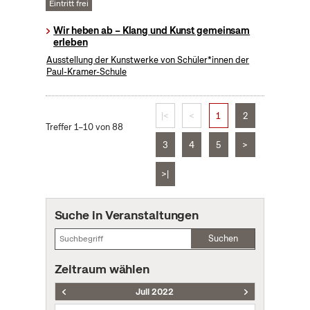
Eintritt frei
Wir heben ab – Klang und Kunst gemeinsam
erleben
Ausstellung der Kunstwerke von Schüler*innen der
Paul-Kramer-Schule
|<
<
1
2
Treffer 1–10 von 88
3
4
5
>
>|
Suche in Veranstaltungen
Suchen
Zeitraum wählen
Juli 2022