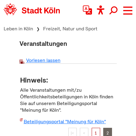
zum Inhalt springen
Leben in Köln
Freizeit, Natur und Sport
Veranstaltungen
Vorlesen lassen
Hinweis:
Alle Veranstaltungen mit/zu
Öffentlichkeitsbeteiligungen in Köln finden
Sie auf unserem Beteiligungsportal
"Meinung für Köln".
Beteiligungsportal "Meinung für Köln"
|<
<
1
2