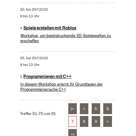
25.
bis
29.7.2022
9 bis 13 Uhr
Spiele erstellen mit Roblox
Workshop, um beeindruckende 3D-Spielewelten zu
erschaffen
25.
bis
29.7.2022
9 bis 13 Uhr
Programmieren mit C++
In diesem Workshop erlernt ihr Grundlagen der
Programmiersprache C++
|<
<
5
6
Treffer 61–70 von 91
7
8
9
>
>|