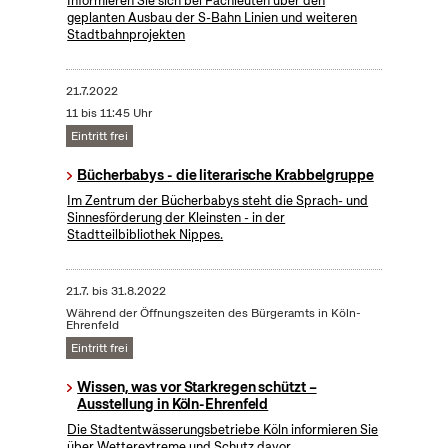
Informieren Sie sich bei Fachleuten über den
geplanten Ausbau der S-Bahn Linien und weiteren
Stadtbahnprojekten
21.7.2022
11 bis 11:45 Uhr
Eintritt frei
Bücherbabys - die literarische Krabbelgruppe
Im Zentrum der Bücherbabys steht die Sprach- und
Sinnesförderung der Kleinsten - in der
Stadtteilbibliothek Nippes.
21.7.
bis
31.8.2022
Während der Öffnungszeiten des Bürgeramts in Köln-
Ehrenfeld
Eintritt frei
Wissen, was vor Starkregen schützt –
Ausstellung in Köln-Ehrenfeld
Die Stadtentwässerungsbetriebe Köln informieren Sie
über Wetterextreme und Schutz davor