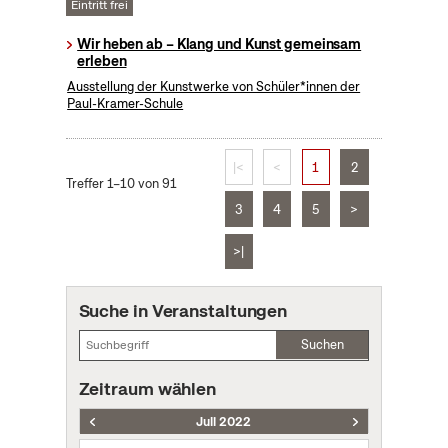
Eintritt frei
Wir heben ab – Klang und Kunst gemeinsam
erleben
Ausstellung der Kunstwerke von Schüler*innen der
Paul-Kramer-Schule
|<
<
1
2
Treffer 1–10 von 91
3
4
5
>
>|
Suche in Veranstaltungen
Suchen
Zeitraum wählen
Juli 2022