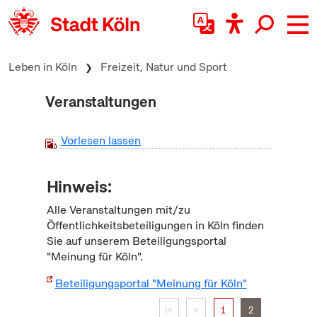
zum Inhalt springen
Leben in Köln
Freizeit, Natur und Sport
Veranstaltungen
Vorlesen lassen
Hinweis:
Alle Veranstaltungen mit/zu
Öffentlichkeitsbeteiligungen in Köln finden
Sie auf unserem Beteiligungsportal
"Meinung für Köln".
Beteiligungsportal "Meinung für Köln"
|<
<
1
2