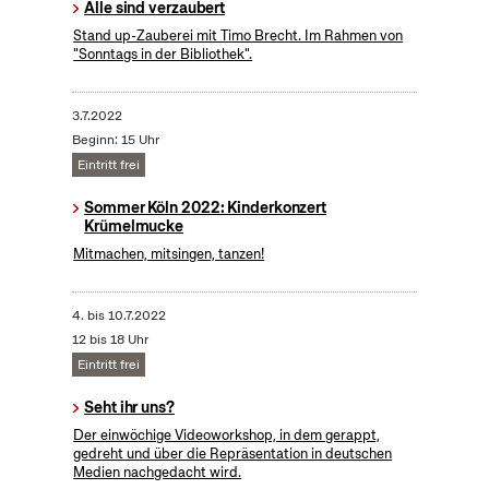
Alle sind verzaubert
Stand up-Zauberei mit Timo Brecht. Im Rahmen von
"Sonntags in der Bibliothek".
3.7.2022
Beginn: 15 Uhr
Eintritt frei
Sommer Köln 2022: Kinderkonzert
Krümelmucke
Mitmachen, mitsingen, tanzen!
4.
bis
10.7.2022
12 bis 18 Uhr
Eintritt frei
Seht ihr uns?
Der einwöchige Videoworkshop, in dem gerappt,
gedreht und über die Repräsentation in deutschen
Medien nachgedacht wird.