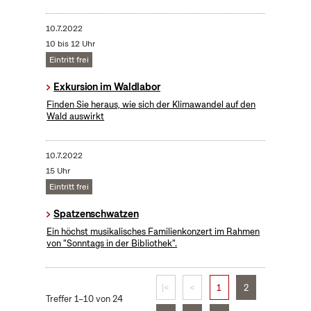
10.7.2022
10 bis 12 Uhr
Eintritt frei
Exkursion im Waldlabor
Finden Sie heraus, wie sich der Klimawandel auf den
Wald auswirkt
10.7.2022
15 Uhr
Eintritt frei
Spatzenschwatzen
Ein höchst musikalisches Familienkonzert im Rahmen
von "Sonntags in der Bibliothek".
|<
<
1
2
Treffer 1–10 von 24