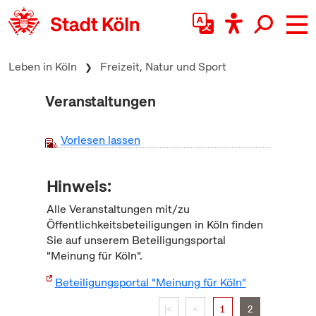
zum Inhalt springen
Leben in Köln
Freizeit, Natur und Sport
Veranstaltungen
Vorlesen lassen
Hinweis:
Alle Veranstaltungen mit/zu
Öffentlichkeitsbeteiligungen in Köln finden
Sie auf unserem Beteiligungsportal
"Meinung für Köln".
Beteiligungsportal "Meinung für Köln"
|<
<
1
2