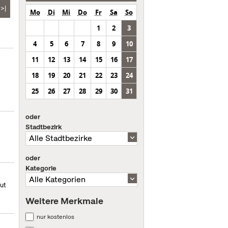
>|
Mo
Di
Mi
Do
Fr
Sa
So
1
2
3
4
5
6
7
8
9
10
11
12
13
14
15
16
17
18
19
20
21
22
23
24
25
26
27
28
29
30
31
oder
Stadtbezirk
oder
Kategorie
mut
Weitere Merkmale
nur kostenlos