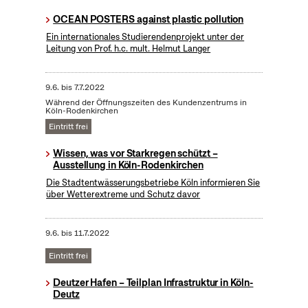
OCEAN POSTERS against plastic pollution
Ein internationales Studierendenprojekt unter der
Leitung von Prof. h.c. mult. Helmut Langer
9.6.
bis
7.7.2022
Während der Öffnungszeiten des Kundenzentrums in
Köln-Rodenkirchen
Eintritt frei
Wissen, was vor Starkregen schützt –
Ausstellung in Köln-Rodenkirchen
Die Stadtentwässerungsbetriebe Köln informieren Sie
über Wetterextreme und Schutz davor
9.6.
bis
11.7.2022
Eintritt frei
Deutzer Hafen – Teilplan Infrastruktur in Köln-
Deutz