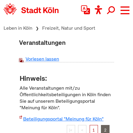
zum Inhalt springen
Leben in Köln
Freizeit, Natur und Sport
Veranstaltungen
Vorlesen lassen
Hinweis:
Alle Veranstaltungen mit/zu
Öffentlichkeitsbeteiligungen in Köln finden
Sie auf unserem Beteiligungsportal
"Meinung für Köln".
Beteiligungsportal "Meinung für Köln"
|<
<
1
2