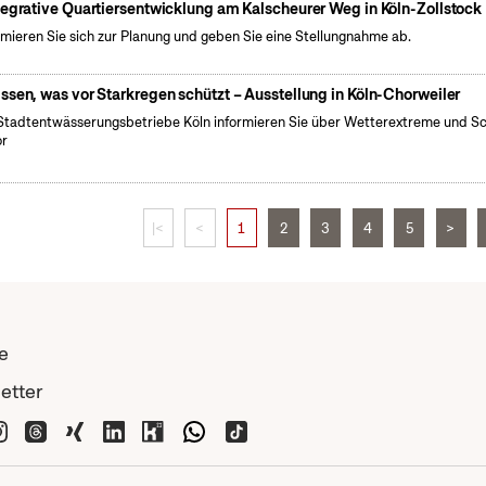
tegrative Quartiersentwicklung am Kalscheurer Weg in Köln-Zollstock
rmieren Sie sich zur Planung und geben Sie eine Stellungnahme ab.
ssen, was vor Starkregen schützt – Ausstellung in Köln-Chorweiler
Stadtentwässerungsbetriebe Köln informieren Sie über Wetterextreme und S
or
|<
<
1
2
3
4
5
>
e
etter