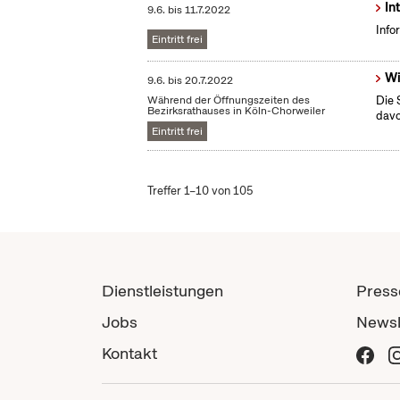
In
9.6.
bis
11.7.2022
Info
Eintritt frei
Wi
9.6.
bis
20.7.2022
Während der Öffnungszeiten des
Die 
Bezirksrathauses in Köln-Chorweiler
dav
Eintritt frei
Treffer 1–10 von 105
Dienstleistungen
Press
Jobs
Newsl
Kontakt