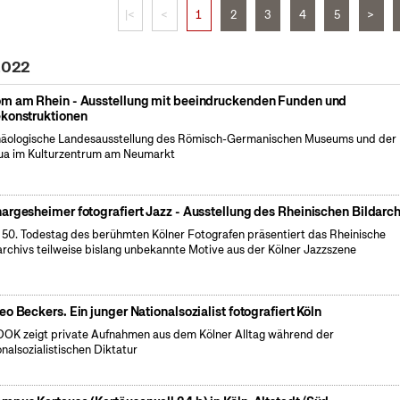
|<
<
1
2
3
4
5
>
 2022
m am Rhein - Ausstellung mit beeindruckenden Funden und
konstruktionen
äologische Landesausstellung des Römisch-Germanischen Museums und der
a im Kulturzentrum am Neumarkt
argesheimer fotografiert Jazz - Ausstellung des Rheinischen Bildarch
50. Todestag des berühmten Kölner Fotografen präsentiert das Rheinische
archivs teilweise bislang unbekannte Motive aus der Kölner Jazzszene
eo Beckers. Ein junger Nationalsozialist fotografiert Köln
OK zeigt private Aufnahmen aus dem Kölner Alltag während der
onalsozialistischen Diktatur