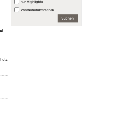
nur Highlights
Wochenendvorschau
Suchen
mut
chutz
,