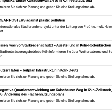
mpus Kartause (Kartäuserwall 24 b) in Köln-Altstadt/Süd
rmieren Sie sich zur Planung und geben Sie eine Stellungnahme ab.
EAN POSTERS against plastic pollution
internationales Studierendenprojekt unter der Leitung von Prof. h.c. mult. Hel
er
ssen, was vor Starkregen schützt – Ausstellung in Köln-Rodenkirchen
Stadtentwässerungsbetriebe Köln informieren Sie über Wetterextreme und S
or
utzer Hafen – Teilplan Infrastruktur in Köln-Deutz
rmieren Sie sich zur Planung und geben Sie eine Stellungnahme ab.
tegrative Quartiersentwicklung am Kalscheurer Weg in Köln-Zollstock
8. Änderung des Flächennutzungsplans
rmieren Sie sich zur Planung und geben Sie eine Stellungnahme ab.