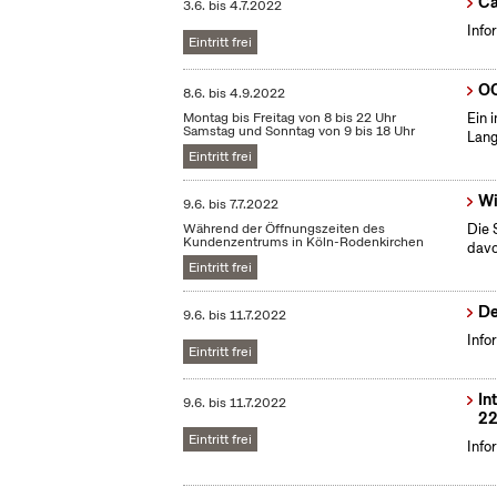
Ca
3.6.
bis
4.7.2022
Info
Eintritt frei
OC
8.6.
bis
4.9.2022
Montag bis Freitag von 8 bis 22 Uhr
Ein 
Samstag und Sonntag von 9 bis 18 Uhr
Lang
Eintritt frei
Wi
9.6.
bis
7.7.2022
Während der Öffnungszeiten des
Die 
Kundenzentrums in Köln-Rodenkirchen
dav
Eintritt frei
De
9.6.
bis
11.7.2022
Info
Eintritt frei
In
9.6.
bis
11.7.2022
22
Eintritt frei
Info