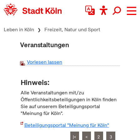
zum Inhalt springen
Leben in Köln
Freizeit, Natur und Sport
Veranstaltungen
Vorlesen lassen
Hinweis:
Alle Veranstaltungen mit/zu
Öffentlichkeitsbeteiligungen in Köln finden
Sie auf unserem Beteiligungsportal
"Meinung für Köln".
Beteiligungsportal "Meinung für Köln"
|<
<
2
3