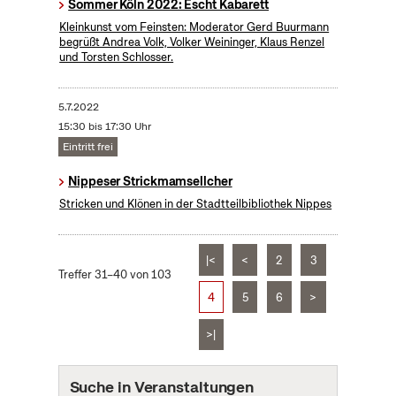
Sommer Köln 2022: Escht Kabarett
Kleinkunst vom Feinsten: Moderator Gerd Buurmann
begrüßt Andrea Volk, Volker Weininger, Klaus Renzel
und Torsten Schlosser.
5.7.2022
15:30 bis 17:30 Uhr
Eintritt frei
Nippeser Strickmamsellcher
Stricken und Klönen in der Stadtteilbibliothek Nippes
|<
<
2
3
Treffer 31–40 von 103
4
5
6
>
>|
Suche in Veranstaltungen