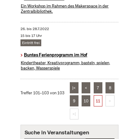
Ein Workshop im Rahmen des Makerspace in der
Zentralbibliothek.
26.
bis
28.7.2022
15 bis 17 Uhr
Eintritt frei
Buntes Ferienprogramm im Hof
Kindertheater, Kreativprogramm, basteln, spielen,
backen, Wasserspiele
|<
<
7
8
Treffer 101–103 von 103
9
10
11
>
>|
Suche in Veranstaltungen