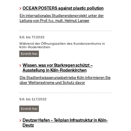
OCEAN POSTERS against plastic pollution
Ein internationales Studierendenprojekt unter der
Leitung von Prof. h.c. mult. Helmut Langer
9.6.
bis
7.7.2022
Während der Öffnungszeiten des Kundenzentrums in
Köln-Rodenkirchen
Eintritt frei
Wissen, was vor Starkregen schützt –
Ausstellung in Köln-Rodenkirchen
Die Stadtentwässerungsbetriebe Köln informieren Sie
über Wetterextreme und Schutz davor
9.6.
bis
11.7.2022
Eintritt frei
Deutzer Hafen – Teilplan Infrastruktur in Köln-
Deutz