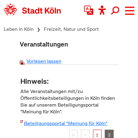
zum Inhalt springen
Leben in Köln
Freizeit, Natur und Sport
Veranstaltungen
Vorlesen lassen
Hinweis:
Alle Veranstaltungen mit/zu
Öffentlichkeitsbeteiligungen in Köln finden
Sie auf unserem Beteiligungsportal
"Meinung für Köln".
Beteiligungsportal "Meinung für Köln"
|<
<
1
2