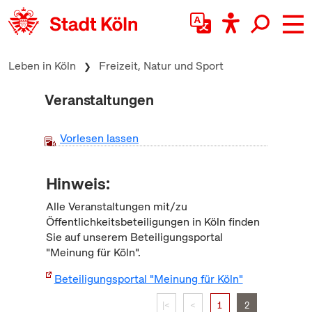
zum Inhalt springen
Leben in Köln
Freizeit, Natur und Sport
Veranstaltungen
Vorlesen lassen
Hinweis:
Alle Veranstaltungen mit/zu
Öffentlichkeitsbeteiligungen in Köln finden
Sie auf unserem Beteiligungsportal
"Meinung für Köln".
Beteiligungsportal "Meinung für Köln"
|<
<
1
2