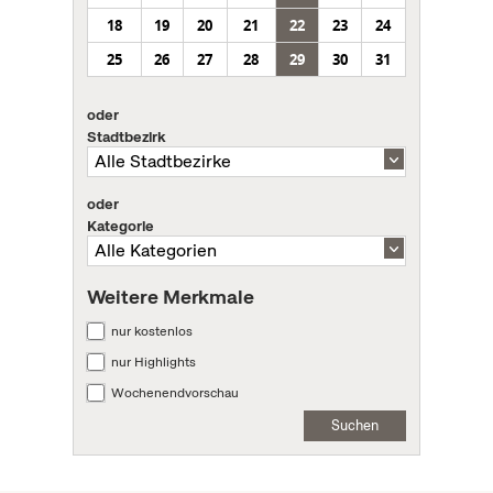
18
19
20
21
22
23
24
25
26
27
28
29
30
31
oder
Stadtbezirk
oder
Kategorie
Weitere Merkmale
nur kostenlos
nur Highlights
Wochenendvorschau
Suchen