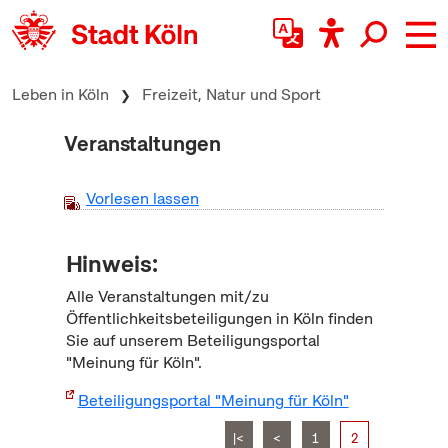
zum Inhalt springen
Leben in Köln
Freizeit, Natur und Sport
Veranstaltungen
Vorlesen lassen
Hinweis:
Alle Veranstaltungen mit/zu
Öffentlichkeitsbeteiligungen in Köln finden
Sie auf unserem Beteiligungsportal
"Meinung für Köln".
Beteiligungsportal "Meinung für Köln"
|<
<
1
2