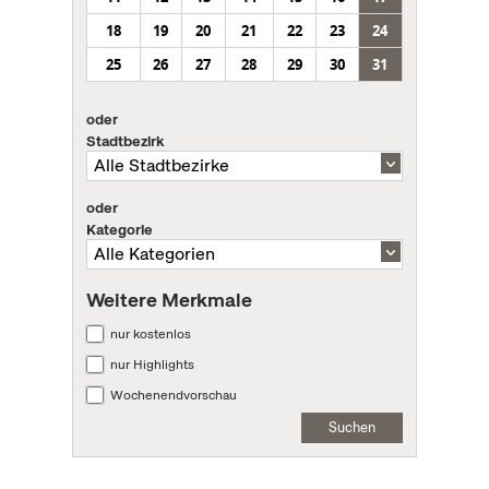
18
19
20
21
22
23
24
25
26
27
28
29
30
31
oder
Stadtbezirk
oder
Kategorie
Weitere Merkmale
nur kostenlos
nur Highlights
Wochenendvorschau
Suchen