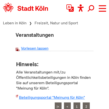
zum Inhalt springen
Leben in Köln
Freizeit, Natur und Sport
Veranstaltungen
Vorlesen lassen
Hinweis:
Alle Veranstaltungen mit/zu
Öffentlichkeitsbeteiligungen in Köln finden
Sie auf unserem Beteiligungsportal
"Meinung für Köln".
Beteiligungsportal "Meinung für Köln"
|<
<
1
2