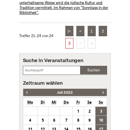
unterhaltsame Weise wird die jüdische Kultur und
Tradition vermittelt. Im Rahmen von "Sonntags in der
Bibliothek".
|<
<
1
2
Treffer 21–24 von 24
3
>
>|
Suche in Veranstaltungen
Suchen
Zeitraum wählen
Juli 2022
Mo
Di
Mi
Do
Fr
Sa
So
1
2
3
4
5
6
7
8
9
10
11
12
13
14
15
16
17