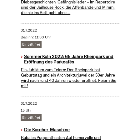
Diebesgeschichten, Gefängnislieder – im Repertoire
sind der Jailhouse Rock, die Affenbande und Mimmi,
die nie ins Bett geht ohne ...
31.7.2022
Beginn: 11:30 Uhr
Eintritt frei
Sommer Köln 2022: 65 Jahre Rheinpark und
Eröffnung des Parkcafés
Ein Jubiläum zum Feiern: Der Rheinpark hat
Geburtstag und ein Architekturjuwel der 50er Jahre
wird nach rund 40 Jahren wieder eröffnet. Feiern Sie
mit!
31.7.2022
15 Uhr
Eintritt frei
Die Koscher-Maschine
Bubales Puppentheater: Auf humorvolle und