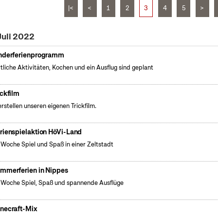
|<
<
1
2
3
4
5
>
Juli 2022
nderferienprogramm
tliche Aktivitäten, Kochen und ein Ausflug sind geplant
ickfilm
erstellen unseren eigenen Trickfilm.
rienspielaktion HöVi-Land
 Woche Spiel und Spaß in einer Zeltstadt
mmerferien in Nippes
 Woche Spiel, Spaß und spannende Ausflüge
necraft-Mix