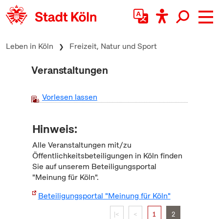
zum Inhalt springen
Leben in Köln
Freizeit, Natur und Sport
Veranstaltungen
Vorlesen lassen
Hinweis:
Alle Veranstaltungen mit/zu
Öffentlichkeitsbeteiligungen in Köln finden
Sie auf unserem Beteiligungsportal
"Meinung für Köln".
Beteiligungsportal "Meinung für Köln"
|<
<
1
2