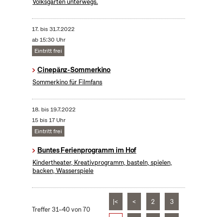
Volksgarten unterwegs.
17.
bis
31.7.2022
ab 15:30 Uhr
Eintritt frei
Cinepänz-Sommerkino
Sommerkino für Filmfans
18.
bis
19.7.2022
15 bis 17 Uhr
Eintritt frei
Buntes Ferienprogramm im Hof
Kindertheater, Kreativprogramm, basteln, spielen,
backen, Wasserspiele
|<
<
2
3
Treffer 31–40 von 70