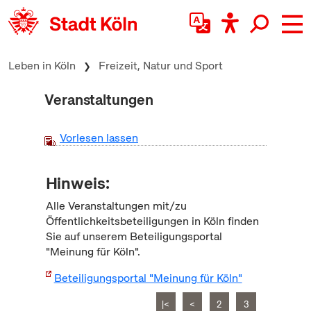
zum Inhalt springen
Leben in Köln
Freizeit, Natur und Sport
Veranstaltungen
Vorlesen lassen
Hinweis:
Alle Veranstaltungen mit/zu
Öffentlichkeitsbeteiligungen in Köln finden
Sie auf unserem Beteiligungsportal
"Meinung für Köln".
Beteiligungsportal "Meinung für Köln"
|<
<
2
3