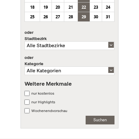
18
19
20
21
22
23
24
25
26
27
28
29
30
31
oder
Stadtbezirk
oder
Kategorie
Weitere Merkmale
nur kostenlos
nur Highlights
Wochenendvorschau
Suchen