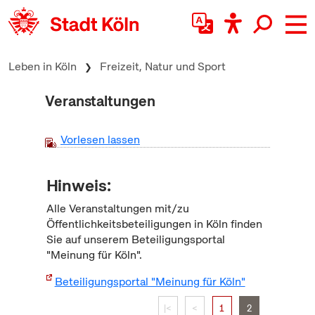
zum Inhalt springen
Leben in Köln
Freizeit, Natur und Sport
Veranstaltungen
Vorlesen lassen
Hinweis:
Alle Veranstaltungen mit/zu
Öffentlichkeitsbeteiligungen in Köln finden
Sie auf unserem Beteiligungsportal
"Meinung für Köln".
Beteiligungsportal "Meinung für Köln"
|<
<
1
2