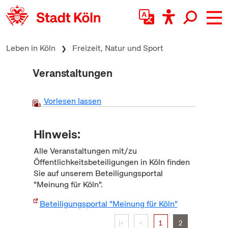
zum Inhalt springen
Leben in Köln
Freizeit, Natur und Sport
Veranstaltungen
Vorlesen lassen
Hinweis:
Alle Veranstaltungen mit/zu
Öffentlichkeitsbeteiligungen in Köln finden
Sie auf unserem Beteiligungsportal
"Meinung für Köln".
Beteiligungsportal "Meinung für Köln"
|<
<
1
2