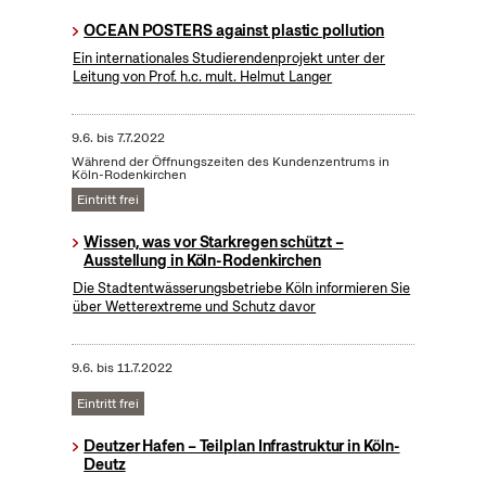
OCEAN POSTERS against plastic pollution
Ein internationales Studierendenprojekt unter der
Leitung von Prof. h.c. mult. Helmut Langer
9.6.
bis
7.7.2022
Während der Öffnungszeiten des Kundenzentrums in
Köln-Rodenkirchen
Eintritt frei
Wissen, was vor Starkregen schützt –
Ausstellung in Köln-Rodenkirchen
Die Stadtentwässerungsbetriebe Köln informieren Sie
über Wetterextreme und Schutz davor
9.6.
bis
11.7.2022
Eintritt frei
Deutzer Hafen – Teilplan Infrastruktur in Köln-
Deutz