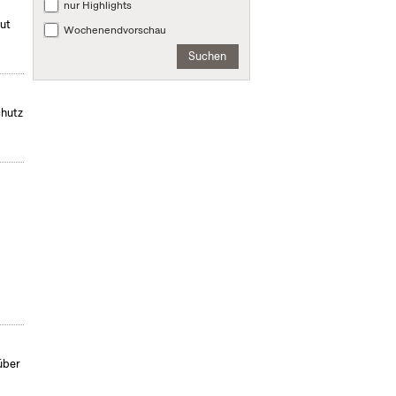
nur Highlights
mut
Wochenendvorschau
Suchen
chutz
über