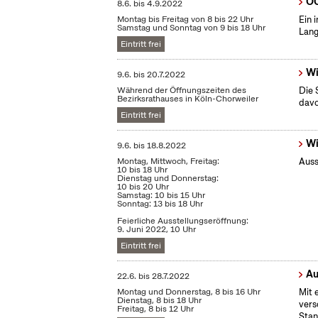
OC
8.6.
bis
4.9.2022
Montag bis Freitag von 8 bis 22 Uhr
Ein 
Samstag und Sonntag von 9 bis 18 Uhr
Lang
Eintritt frei
Wi
9.6.
bis
20.7.2022
Während der Öffnungszeiten des
Die 
Bezirksrathauses in Köln-Chorweiler
dav
Eintritt frei
Wi
9.6.
bis
18.8.2022
Montag, Mittwoch, Freitag:
Auss
10 bis 18 Uhr
Dienstag und Donnerstag:
10 bis 20 Uhr
Samstag: 10 bis 15 Uhr
Sonntag: 13 bis 18 Uhr
Feierliche Ausstellungseröffnung:
9. Juni 2022, 10 Uhr
Eintritt frei
Au
22.6.
bis
28.7.2022
Montag und Donnerstag, 8 bis 16 Uhr
Mit 
Dienstag, 8 bis 18 Uhr
vers
Freitag, 8 bis 12 Uhr
Stan