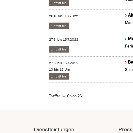
Eintritt frei
Äk
26.6.
bis
9.8.2022
Mädc
Eintritt frei
Mi
27.6.
bis
15.7.2022
Feri
Eintritt frei
Ba
27.6.
bis
15.7.2022
10 bis 18 Uhr
Spie
Eintritt frei
Treffer 1–10 von 26
Dienstleistungen
Press