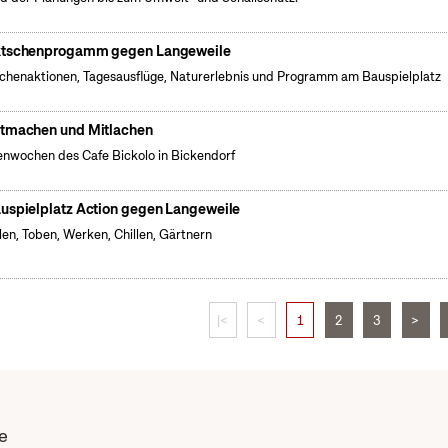
tschenprogamm gegen Langeweile
henaktionen, Tagesausflüge, Naturerlebnis und Programm am Bauspielplatz
tmachen und Mitlachen
enwochen des Cafe Bickolo in Bickendorf
uspielplatz Action gegen Langeweile
len, Toben, Werken, Chillen, Gärtnern
|<
<
1
2
3
>
e