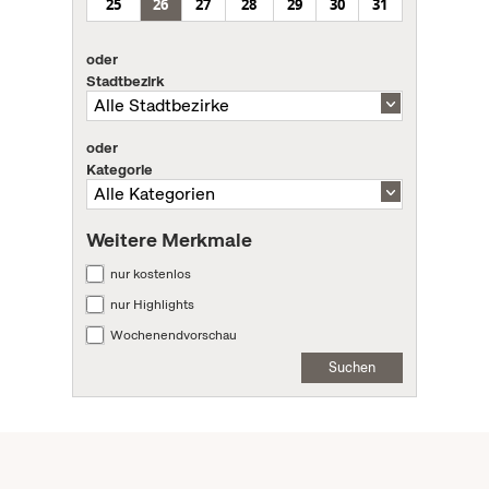
25
26
27
28
29
30
31
oder
Stadtbezirk
oder
Kategorie
Weitere Merkmale
nur kostenlos
nur Highlights
Wochenendvorschau
Suchen