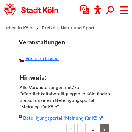
zum Inhalt springen
Leben in Köln
Freizeit, Natur und Sport
Veranstaltungen
Vorlesen lassen
Hinweis:
Alle Veranstaltungen mit/zu
Öffentlichkeitsbeteiligungen in Köln finden
Sie auf unserem Beteiligungsportal
"Meinung für Köln".
Beteiligungsportal "Meinung für Köln"
|<
<
1
2