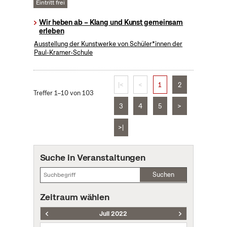
Eintritt frei
Wir heben ab – Klang und Kunst gemeinsam
erleben
Ausstellung der Kunstwerke von Schüler*innen der
Paul-Kramer-Schule
|<
<
1
2
Treffer 1–10 von 103
3
4
5
>
>|
Suche in Veranstaltungen
Suchen
Zeitraum wählen
Juli 2022