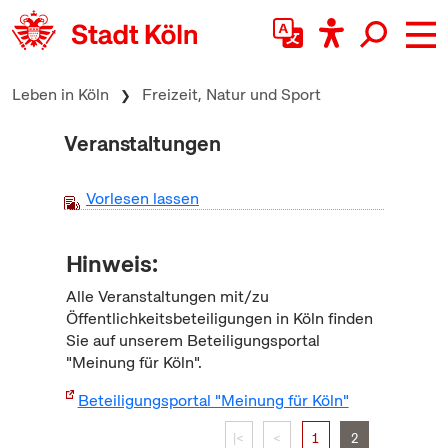
zum Inhalt springen
Leben in Köln
Freizeit, Natur und Sport
Veranstaltungen
Vorlesen lassen
Hinweis:
Alle Veranstaltungen mit/zu
Öffentlichkeitsbeteiligungen in Köln finden
Sie auf unserem Beteiligungsportal
"Meinung für Köln".
Beteiligungsportal "Meinung für Köln"
|<
<
1
2