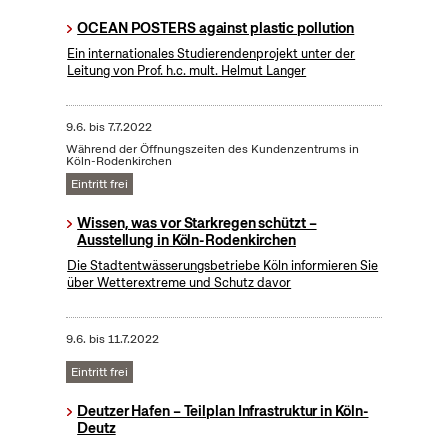
OCEAN POSTERS against plastic pollution
Ein internationales Studierendenprojekt unter der
Leitung von Prof. h.c. mult. Helmut Langer
9.6.
bis
7.7.2022
Während der Öffnungszeiten des Kundenzentrums in
Köln-Rodenkirchen
Eintritt frei
Wissen, was vor Starkregen schützt –
Ausstellung in Köln-Rodenkirchen
Die Stadtentwässerungsbetriebe Köln informieren Sie
über Wetterextreme und Schutz davor
9.6.
bis
11.7.2022
Eintritt frei
Deutzer Hafen – Teilplan Infrastruktur in Köln-
Deutz