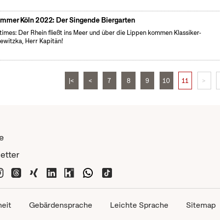
mmer Köln 2022: Der Singende Biergarten
times: Der Rhein fließt ins Meer und über die Lippen kommen Klassiker-
ewitzka, Herr Kapitän!
|<
<
7
8
9
10
11
>
e
etter
heit
Gebärdensprache
Leichte Sprache
Sitemap