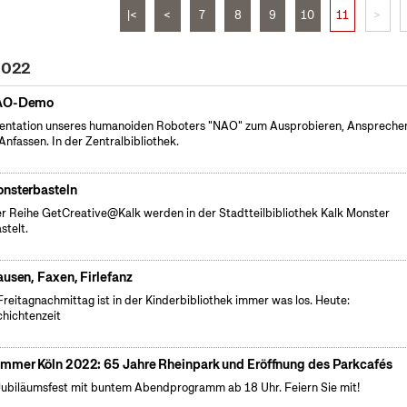
|<
<
7
8
9
10
11
>
 2022
AO-Demo
entation unseres humanoiden Roboters "NAO" zum Ausprobieren, Anspreche
Anfassen. In der Zentralbibliothek.
nsterbasteln
er Reihe GetCreative@Kalk werden in der Stadtteilbibliothek Kalk Monster
stelt.
ausen, Faxen, Firlefanz
reitagnachmittag ist in der Kinderbibliothek immer was los. Heute:
hichtenzeit
mmer Köln 2022: 65 Jahre Rheinpark und Eröffnung des Parkcafés
Jubiläumsfest mit buntem Abendprogramm ab 18 Uhr. Feiern Sie mit!