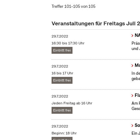
Treffer 101–105 von 105
Veranstaltungen für Freitags Juli
N
29.7.2022
16:30 bis 17:30 Uhr
Präs
und 
Eintritt frei
Mo
29.7.2022
16 bis 17 Uhr
In d
geba
Eintritt frei
Fl
29.7.2022
Jeden Freitag ab 16 Uhr
Am F
Gesc
Eintritt frei
So
29.7.2022
Beginn: 18 Uhr
Ein 