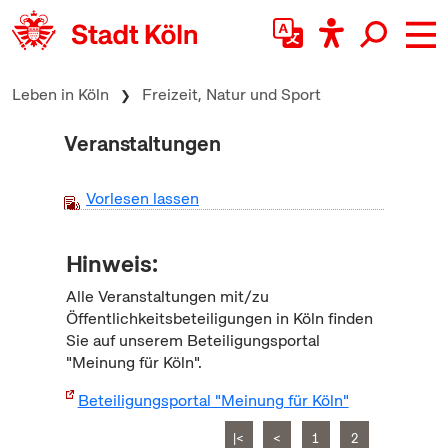
zum Inhalt springen
Leben in Köln
Freizeit, Natur und Sport
Veranstaltungen
Vorlesen lassen
Hinweis:
Alle Veranstaltungen mit/zu
Öffentlichkeitsbeteiligungen in Köln finden
Sie auf unserem Beteiligungsportal
"Meinung für Köln".
Beteiligungsportal "Meinung für Köln"
|<
<
1
2