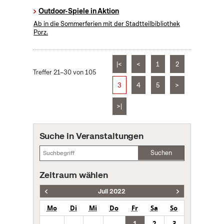
Outdoor-Spiele in Aktion
Ab in die Sommerferien mit der Stadtteilbibliothek
Porz.
|<
<
1
2
Treffer 21–30 von 105
3
4
5
>
>|
Suche in Veranstaltungen
Suchen
Zeitraum wählen
Juli 2022
Mo
Di
Mi
Do
Fr
Sa
So
1
2
3