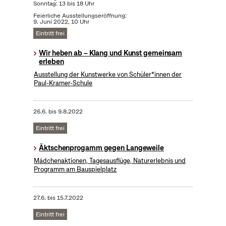
Sonntag: 13 bis 18 Uhr
Feierliche Ausstellungseröffnung:
9. Juni 2022, 10 Uhr
Eintritt frei
Wir heben ab – Klang und Kunst gemeinsam
erleben
Ausstellung der Kunstwerke von Schüler*innen der
Paul-Kramer-Schule
26.6.
bis
9.8.2022
Eintritt frei
Äktschenprogamm gegen Langeweile
Mädchenaktionen, Tagesausflüge, Naturerlebnis und
Programm am Bauspielplatz
27.6.
bis
15.7.2022
Eintritt frei