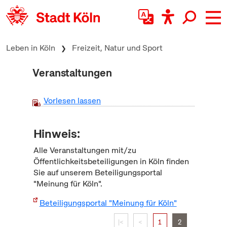
zum Inhalt springen
Leben in Köln
Freizeit, Natur und Sport
Veranstaltungen
Vorlesen lassen
Hinweis:
Alle Veranstaltungen mit/zu
Öffentlichkeitsbeteiligungen in Köln finden
Sie auf unserem Beteiligungsportal
"Meinung für Köln".
Beteiligungsportal "Meinung für Köln"
|<
<
1
2