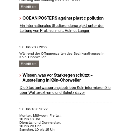
Samstag und Sonntag von 9 bis 18 Uhr
Eintritt frei
OCEAN POSTERS against plastic pollution
Ein internationales Studierendenprojekt unter der
Leitung von Prof. h.c. mult. Helmut Langer
9.6.
bis
20.7.2022
Während der Öffnungszeiten des Bezirksrathauses in
Köln-Chorweiler
Eintritt frei
Wissen, was vor Starkregen schützt –
Ausstellung in Köln-Chorweiler
Die Stadtentwässerungsbetriebe Köln informieren Sie
über Wetterextreme und Schutz davor
9.6.
bis
18.8.2022
Montag, Mittwoch, Freitag:
10 bis 18 Uhr
Dienstag und Donnerstag:
10 bis 20 Uhr
Samstag: 10 bis 15 Uhr