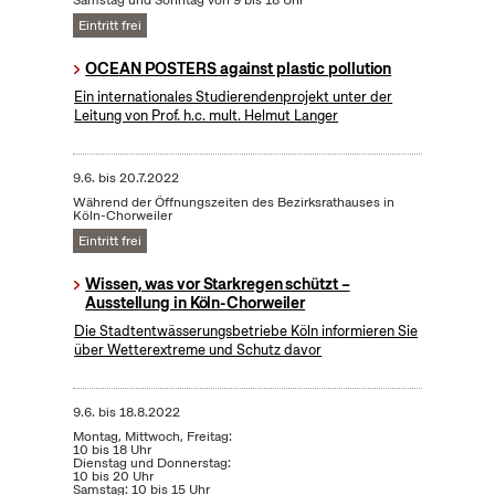
Samstag und Sonntag von 9 bis 18 Uhr
Eintritt frei
OCEAN POSTERS against plastic pollution
Ein internationales Studierendenprojekt unter der
Leitung von Prof. h.c. mult. Helmut Langer
9.6.
bis
20.7.2022
Während der Öffnungszeiten des Bezirksrathauses in
Köln-Chorweiler
Eintritt frei
Wissen, was vor Starkregen schützt –
Ausstellung in Köln-Chorweiler
Die Stadtentwässerungsbetriebe Köln informieren Sie
über Wetterextreme und Schutz davor
9.6.
bis
18.8.2022
Montag, Mittwoch, Freitag:
10 bis 18 Uhr
Dienstag und Donnerstag:
10 bis 20 Uhr
Samstag: 10 bis 15 Uhr