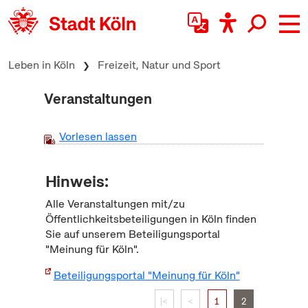
zum Inhalt springen
Leben in Köln
Freizeit, Natur und Sport
Veranstaltungen
Vorlesen lassen
Hinweis:
Alle Veranstaltungen mit/zu
Öffentlichkeitsbeteiligungen in Köln finden
Sie auf unserem Beteiligungsportal
"Meinung für Köln".
Beteiligungsportal "Meinung für Köln"
|<
<
1
2