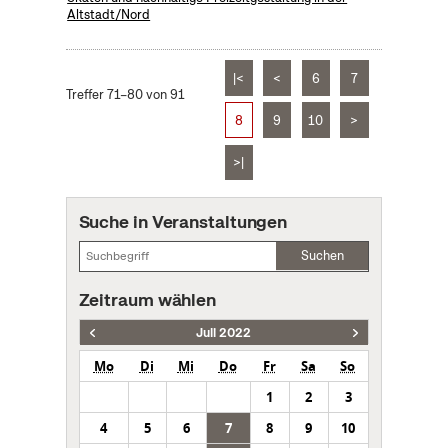
Altstadt/Nord
|<
<
6
7
Treffer 71–80 von 91
8
9
10
>
>|
Suche in Veranstaltungen
Suchen
Zeitraum wählen
Juli 2022
Mo
Di
Mi
Do
Fr
Sa
So
1
2
3
4
5
6
7
8
9
10