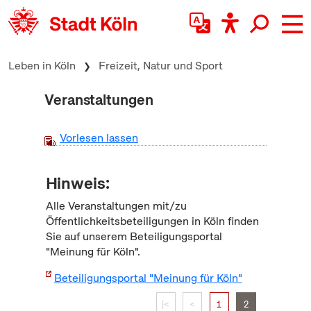
zum Inhalt springen
Leben in Köln
Freizeit, Natur und Sport
Veranstaltungen
Vorlesen lassen
Hinweis:
Alle Veranstaltungen mit/zu
Öffentlichkeitsbeteiligungen in Köln finden
Sie auf unserem Beteiligungsportal
"Meinung für Köln".
Beteiligungsportal "Meinung für Köln"
|<
<
1
2