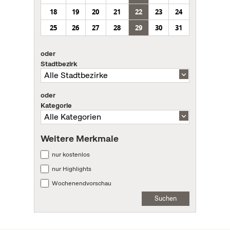
18
19
20
21
22
23
24
25
26
27
28
29
30
31
oder
Stadtbezirk
oder
Kategorie
Weitere Merkmale
nur kostenlos
nur Highlights
Wochenendvorschau
Suchen