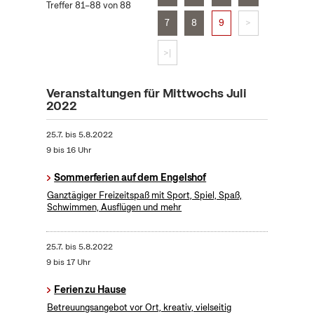
Treffer 81–88 von 88
7
8
9
>
>|
Veranstaltungen für Mittwochs Juli
2022
25.7.
bis
5.8.2022
9 bis 16 Uhr
Sommerferien auf dem Engelshof
Ganztägiger Freizeitspaß mit Sport, Spiel, Spaß,
Schwimmen, Ausflügen und mehr
25.7.
bis
5.8.2022
9 bis 17 Uhr
Ferien zu Hause
Betreuungsangebot vor Ort, kreativ, vielseitig