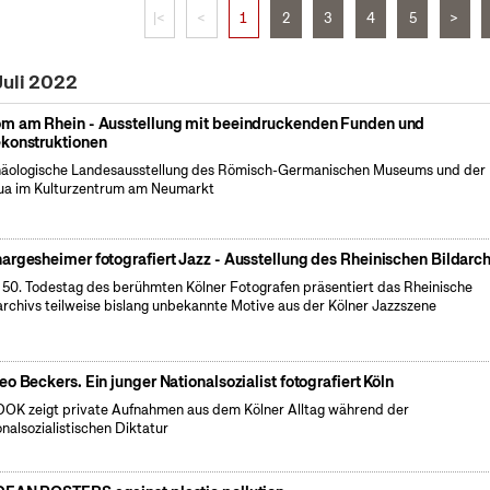
|<
<
1
2
3
4
5
>
Juli 2022
m am Rhein - Ausstellung mit beeindruckenden Funden und
konstruktionen
äologische Landesausstellung des Römisch-Germanischen Museums und der
a im Kulturzentrum am Neumarkt
argesheimer fotografiert Jazz - Ausstellung des Rheinischen Bildarch
50. Todestag des berühmten Kölner Fotografen präsentiert das Rheinische
archivs teilweise bislang unbekannte Motive aus der Kölner Jazzszene
eo Beckers. Ein junger Nationalsozialist fotografiert Köln
OK zeigt private Aufnahmen aus dem Kölner Alltag während der
onalsozialistischen Diktatur