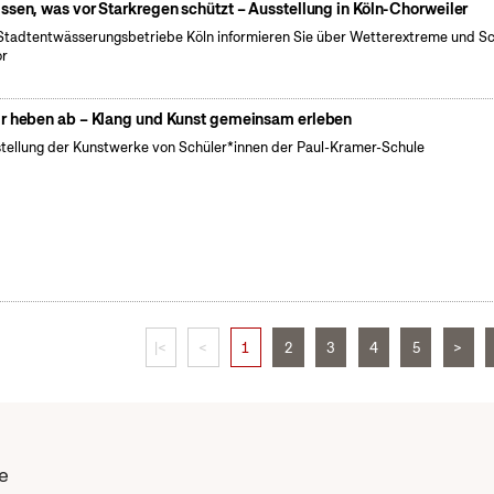
ssen, was vor Starkregen schützt – Ausstellung in Köln-Chorweiler
Stadtentwässerungsbetriebe Köln informieren Sie über Wetterextreme und S
or
r heben ab – Klang und Kunst gemeinsam erleben
tellung der Kunstwerke von Schüler*innen der Paul-Kramer-Schule
|<
<
1
2
3
4
5
>
e