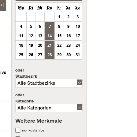
>|
Mo
Di
Mi
Do
Fr
Sa
So
1
2
3
4
5
6
7
8
9
10
11
12
13
14
15
16
17
18
19
20
21
22
23
24
25
26
27
28
29
30
31
oder
ivs
Stadtbezirk
oder
Kategorie
Weitere Merkmale
nur kostenlos