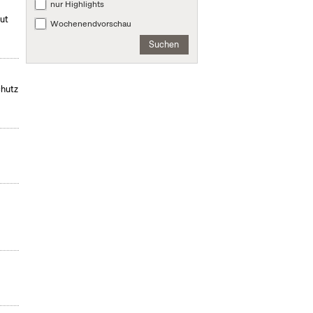
nur Highlights
mut
Wochenendvorschau
Suchen
chutz
,