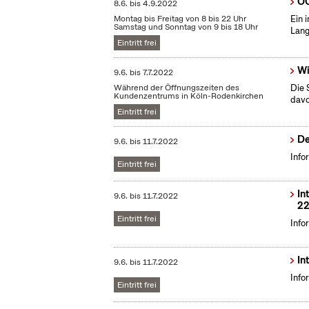
OC
8.6.
bis
4.9.2022
Montag bis Freitag von 8 bis 22 Uhr
Ein 
Samstag und Sonntag von 9 bis 18 Uhr
Lang
Eintritt frei
Wi
9.6.
bis
7.7.2022
Während der Öffnungszeiten des
Die 
Kundenzentrums in Köln-Rodenkirchen
dav
Eintritt frei
De
9.6.
bis
11.7.2022
Info
Eintritt frei
In
9.6.
bis
11.7.2022
22
Eintritt frei
Info
In
9.6.
bis
11.7.2022
Info
Eintritt frei