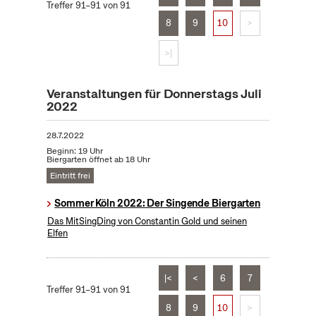
Treffer 91–91 von 91
8
9
10
>
>|
Veranstaltungen für Donnerstags Juli
2022
28.7.2022
Beginn: 19 Uhr
Biergarten öffnet ab 18 Uhr
Eintritt frei
Sommer Köln 2022: Der Singende Biergarten
Das MitSingDing von Constantin Gold und seinen
Elfen
|<
<
6
7
Treffer 91–91 von 91
8
9
10
>