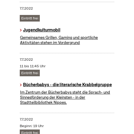
7.7.2022
Eintritt frei
Jugendkulturmobil
Gemeinsames Grillen, Gaming und sportliche
Aktivitäten stehen im Vordergrund
7.7.2022
11 bis 11:45 Uhr
Eintritt frei
Bücherbabys - die literarische Krabbelgruppe
Im Zentrum der Bücherbabys steht die Sprach- und
Sinnesförderung der Kleinsten - in der
Stadtteilbibliothek Nippes.
7.7.2022
Beginn: 19 Uhr
Eintritt frei