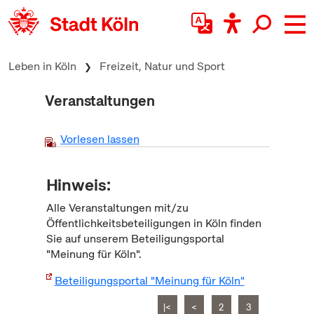
zum Inhalt springen
Leben in Köln
Freizeit, Natur und Sport
Veranstaltungen
Vorlesen lassen
Hinweis:
Alle Veranstaltungen mit/zu
Öffentlichkeitsbeteiligungen in Köln finden
Sie auf unserem Beteiligungsportal
"Meinung für Köln".
Beteiligungsportal "Meinung für Köln"
|<
<
2
3