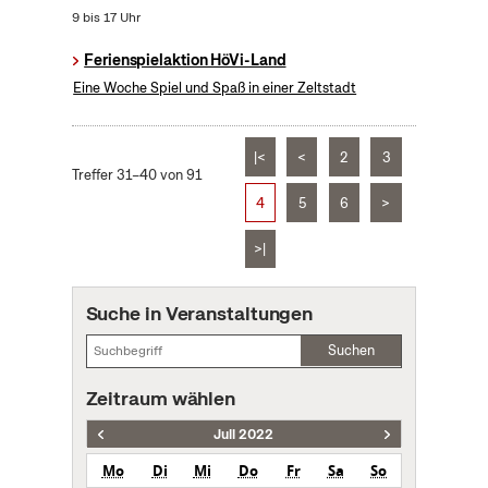
9 bis 17 Uhr
Ferienspielaktion HöVi-Land
Eine Woche Spiel und Spaß in einer Zeltstadt
|<
<
2
3
Treffer 31–40 von 91
4
5
6
>
>|
Suche in Veranstaltungen
Suchen
Zeitraum wählen
Juli 2022
Mo
Di
Mi
Do
Fr
Sa
So