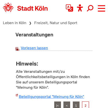
zum Inhalt springen
Leben in Köln
Freizeit, Natur und Sport
Veranstaltungen
Vorlesen lassen
Hinweis:
Alle Veranstaltungen mit/zu
Öffentlichkeitsbeteiligungen in Köln finden
Sie auf unserem Beteiligungsportal
"Meinung für Köln".
Beteiligungsportal "Meinung für Köln"
|<
<
1
2