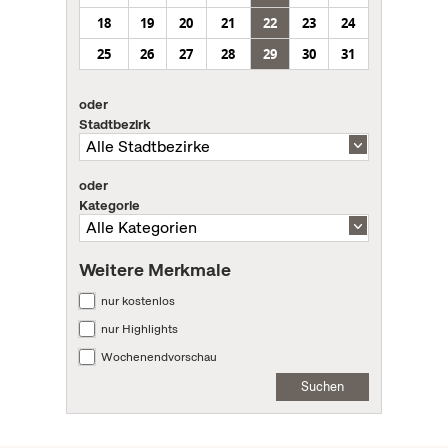
18
19
20
21
22
23
24
25
26
27
28
29
30
31
oder
Stadtbezirk
oder
Kategorie
Weitere Merkmale
nur kostenlos
nur Highlights
Wochenendvorschau
Suchen