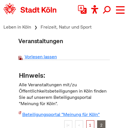
zum Inhalt springen
Leben in Köln
Freizeit, Natur und Sport
Veranstaltungen
Vorlesen lassen
Hinweis:
Alle Veranstaltungen mit/zu
Öffentlichkeitsbeteiligungen in Köln finden
Sie auf unserem Beteiligungsportal
"Meinung für Köln".
Beteiligungsportal "Meinung für Köln"
|<
<
1
2