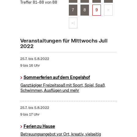
Treffer 81–88 von 88
7
8
9
>
>|
Veranstaltungen für Mittwochs Juli
2022
25.7.
bis
5.8.2022
9 bis 16 Uhr
Sommerferien auf dem Engelshof
Ganztägiger Freizeitspaß mit Sport, Spiel, Spaß,
Schwimmen, Ausflügen und mehr
25.7.
bis
5.8.2022
9 bis 17 Uhr
Ferien zu Hause
Betreuungsangebot vor Ort, kreativ, vielseitig