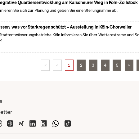
tegrative Quartiersentwicklung am Kalscheurer Weg in Köln-Zollstock
rmieren Sie sich zur Planung und geben Sie eine Stellungnahme ab.
ssen, was vor Starkregen schützt – Ausstellung in Köln-Chorweiler
Stadtentwässerungsbetriebe Köln informieren Sie über Wetterextreme und S
or
|<
<
1
2
3
4
5
>
e
etter