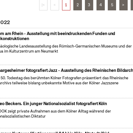
|<
<
1
2
3
4
5
>
 2022
m am Rhein - Ausstellung mit beeindruckenden Funden und
konstruktionen
äologische Landesausstellung des Römisch-Germanischen Museums und der
a im Kulturzentrum am Neumarkt
argesheimer fotografiert Jazz - Ausstellung des Rheinischen Bildarch
50. Todestag des berühmten Kölner Fotografen präsentiert das Rheinische
archivs teilweise bislang unbekannte Motive aus der Kölner Jazzszene
eo Beckers. Ein junger Nationalsozialist fotografiert Köln
OK zeigt private Aufnahmen aus dem Kölner Alltag während der
onalsozialistischen Diktatur