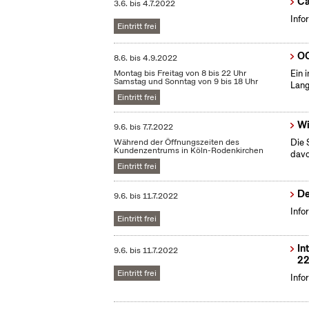
Ca
3.6.
bis
4.7.2022
Info
Eintritt frei
OC
8.6.
bis
4.9.2022
Montag bis Freitag von 8 bis 22 Uhr
Ein 
Samstag und Sonntag von 9 bis 18 Uhr
Lang
Eintritt frei
Wi
9.6.
bis
7.7.2022
Während der Öffnungszeiten des
Die 
Kundenzentrums in Köln-Rodenkirchen
dav
Eintritt frei
De
9.6.
bis
11.7.2022
Info
Eintritt frei
In
9.6.
bis
11.7.2022
22
Eintritt frei
Info