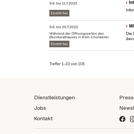
In
9.6.
bis
11.7.2022
Info
Eintritt frei
Wi
9.6.
bis
20.7.2022
Während der Öffnungszeiten des
Die 
Bezirksrathauses in Köln-Chorweiler
dav
Eintritt frei
Treffer 1–10 von 105
Dienstleistungen
Press
Jobs
Newsl
Kontakt