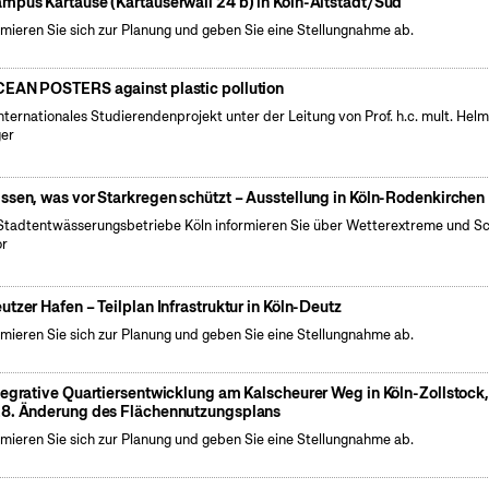
mpus Kartause (Kartäuserwall 24 b) in Köln-Altstadt/Süd
rmieren Sie sich zur Planung und geben Sie eine Stellungnahme ab.
EAN POSTERS against plastic pollution
internationales Studierendenprojekt unter der Leitung von Prof. h.c. mult. Hel
er
ssen, was vor Starkregen schützt – Ausstellung in Köln-Rodenkirchen
Stadtentwässerungsbetriebe Köln informieren Sie über Wetterextreme und S
or
utzer Hafen – Teilplan Infrastruktur in Köln-Deutz
rmieren Sie sich zur Planung und geben Sie eine Stellungnahme ab.
tegrative Quartiersentwicklung am Kalscheurer Weg in Köln-Zollstock
8. Änderung des Flächennutzungsplans
rmieren Sie sich zur Planung und geben Sie eine Stellungnahme ab.