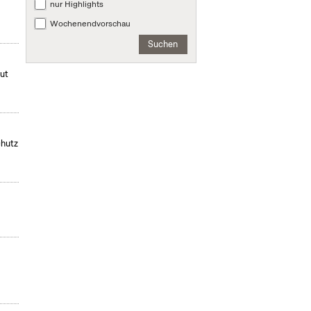
nur Highlights
Wochenendvorschau
Suchen
mut
chutz
,