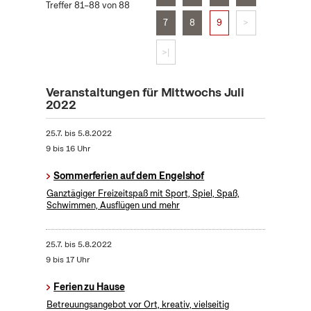
Treffer 81–88 von 88
7
8
9
>
>|
Veranstaltungen für Mittwochs Juli
2022
25.7.
bis
5.8.2022
9 bis 16 Uhr
Sommerferien auf dem Engelshof
Ganztägiger Freizeitspaß mit Sport, Spiel, Spaß,
Schwimmen, Ausflügen und mehr
25.7.
bis
5.8.2022
9 bis 17 Uhr
Ferien zu Hause
Betreuungsangebot vor Ort, kreativ, vielseitig